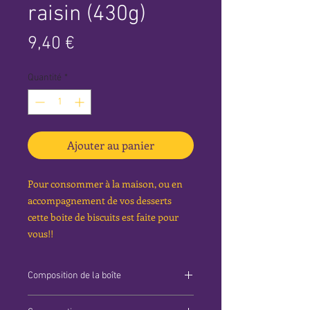
raisin (430g)
Prix
9,40 €
Quantité
*
Ajouter au panier
Pour consommer à la maison, ou en
accompagnement de vos desserts
cette boite de biscuits est faite pour
vous!!
Composition de la boîte
Palets rhum raisin