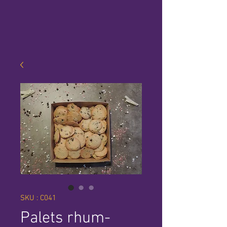
SKU : C041
Palets rhum-