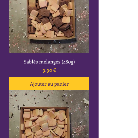
Sablés mélangés (480g)
Prix
9,90 €
Ajouter au panier