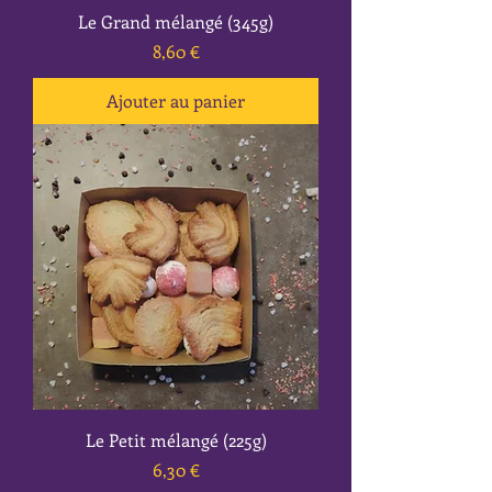
Le Grand mélangé (345g)
Prix
8,60 €
Ajouter au panier
Le Petit mélangé (225g)
Prix
6,30 €