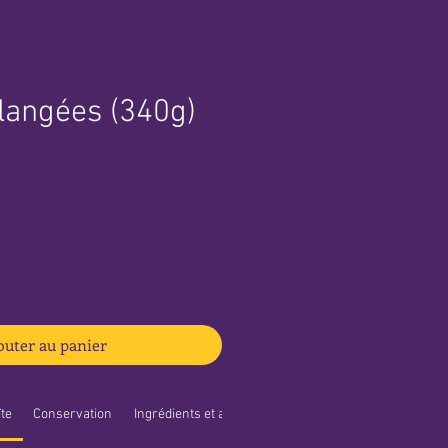
langées (340g)
outer au panier
îte
Conservation
Ingrédients et allergènes